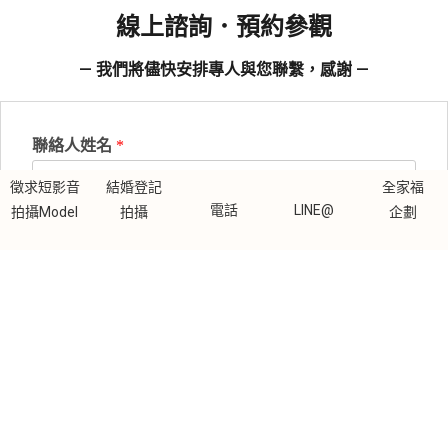
線上諮詢．預約參觀
— 我們將儘快安排專人與您聯繫，感謝 —
聯絡人姓名
*
徵求短影音
結婚登記
全家福
電話
LINE@
拍攝Model
拍攝
企劃
聯絡電話
*
方便與您聯繫的時間？
*
下午時段：13:00～18:00
晚上時段：18:00～21:00
全天 All Day
其他（請在備註填寫）