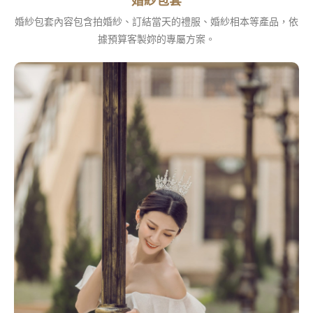
婚紗包套
婚紗包套內容包含拍婚紗、訂結當天的禮服、婚紗相本等產品，依
據預算客製妳的專屬方案。