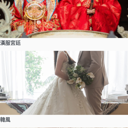
漢服宮廷
韓風