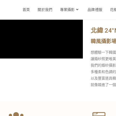
首頁
關於我們
專業攝影
品牌禮服
花
北緯 24
韓風攝影
想體驗一下韓國
讓婚紗照更唯美
我們的婚紗攝影
多種柔和色調的
以及豐富道具韓
就像踏進了一個