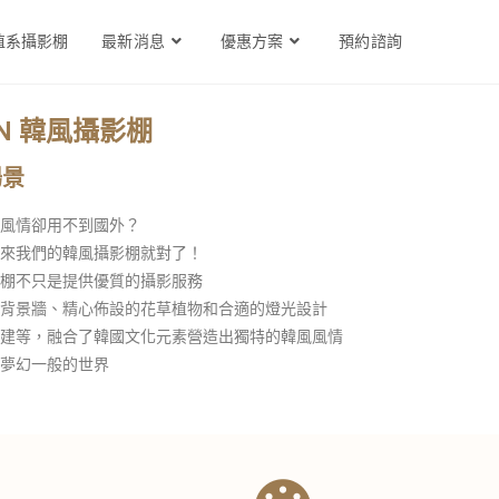
植系攝影棚
最新消息
優惠方案
預約諮詢
°N 韓風攝影棚
場景
風情卻用不到國外？
來我們的韓風攝影棚就對了！
棚不只是提供優質的攝影服務
背景牆、精心佈設的花草植物和合適的燈光設計
建等，融合了韓國文化元素營造出獨特的韓風風情
夢幻一般的世界