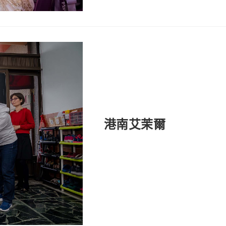
港南艾茉爾