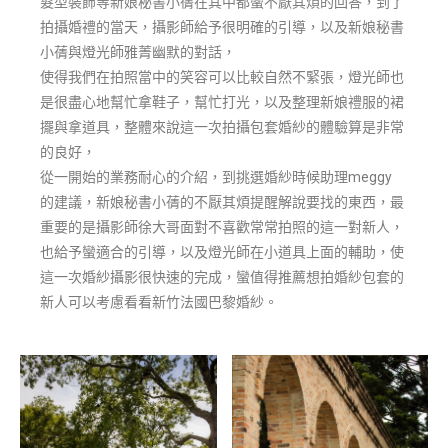
髮型裝飾等新娘秘書小蒨在其中都蠻不厭其煩的回答，到了
拍攝婚禮的當天，攝影師給予很明確的引導，以及新娘秘書
小蒨與燈光師雅菁幽默的對話，
使得我們在拍照當中的笑容可以比較自然不緊張，燈光師也
是很盡心地幫忙拿鞋子，幫忙打光，以及整理新娘禮服的裙
擺與拿道具，整體來說這一次拍攝包套婚紗的體驗算是非常
的良好，
從一開始的業務耐心的介紹，到挑選婚紗時候助理meggy
的建議，新娘秘書小蒨的不厭其煩提醒解說要找的東西，最
重要的是攝影師徐大哥面對不喜歡常常拍照的這一對新人，
也給予蠻適合的引導，以及燈光師在小道具上面的輔助，使
這一次婚紗攝影很快速的完成，蠻值得推薦想拍婚紗包套的
新人可以考慮看看新竹法國巴黎婚紗。